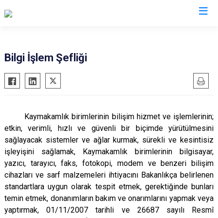
Amasya
Bilgi İşlem Şefliği
Göynücek
Gümüşhacıköy
Hamamözü
Kaymakamlık birimlerinin bilişim hizmet ve işlemlerinin;
Merzifon
etkin, verimli, hızlı ve güvenli bir biçimde yürütülmesini
Suluova
sağlayacak sistemler ve ağlar kurmak, sürekli ve kesintisiz
işleyişini sağlamak, Kaymakamlık birimlerinin bilgisayar,
Taşova
yazıcı, tarayıcı, faks, fotokopi, modem ve benzeri bilişim
cihazları ve sarf malzemeleri ihtiyacını Bakanlıkça belirlenen
standartlara uygun olarak tespit etmek, gerektiğinde bunları
temin etmek, donanımların bakım ve onarımlarını yapmak veya
yaptırmak, 01/11/2007 tarihli ve 26687 sayılı Resmî