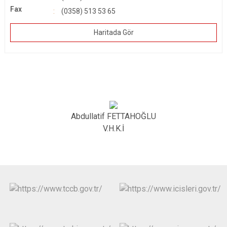
Fax
(0358) 513 53 65
Haritada Gör
Abdullatif FETTAHOĞLU
V.H.K.İ