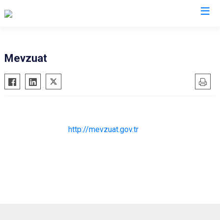
Amasya
Mevzuat
Göynücek
Gümüşhacıköy
Hamamözü
Merzifon
http://mevzuat.gov.tr
Suluova
Taşova