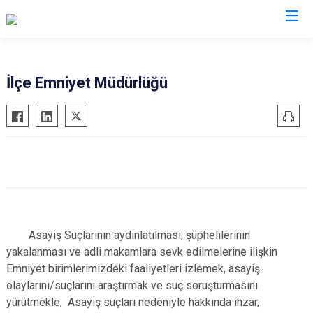
Amasya
İlçe Emniyet Müdürlüğü
Göynücek
Gümüşhacıköy
Hamamözü
Merzifon
Suluova
Taşova
Asayiş Suçlarının aydınlatılması, şüphelilerinin
yakalanması ve adli makamlara sevk edilmelerine ilişkin
Emniyet birimlerimizdeki faaliyetleri izlemek, asayiş
olaylarını/suçlarını araştırmak ve suç soruşturmasını
yürütmekle,
Asayiş suçları nedeniyle hakkında ihzar,