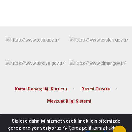
Kamu Denetçiliği Kurumu
Resmi Gazete
Mevzuat Bilgi Sistemi
Sofular Mah. Atatürk Cad. Hükumet Konağı, No:10/A
Sizlere daha iyi hizmet verebilmek için sitemizde
Merzifon/AMASYA
çerezlere yer veriyoruz
🍪 Çerez politikamız hakkında
03585131014