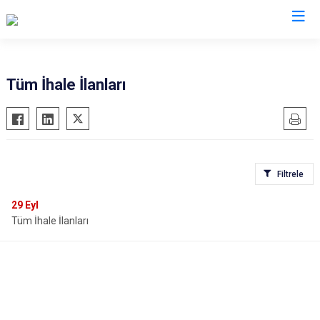
Amasya
Tüm İhale İlanları
Göynücek
Gümüşhacıköy
Hamamözü
Filtrele
Merzifon
Suluova
29
Eyl
Tüm İhale İlanları
Taşova